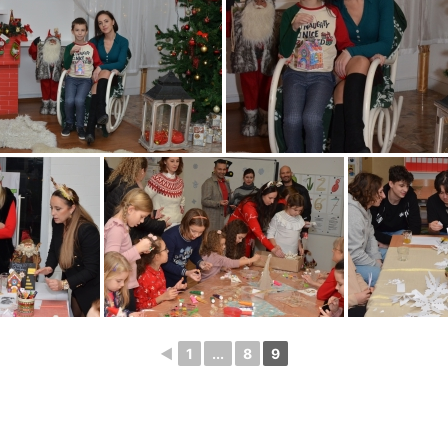
◄
1
...
8
9