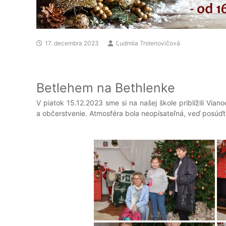
17. decembra 2023
Ľudmila Trstenovičová
Betlehem na Bethlenke
V piatok 15.12.2023 sme si na našej škole priblížili Vi
a občerstvenie. Atmosféra bola neopísateľná, veď posúďt