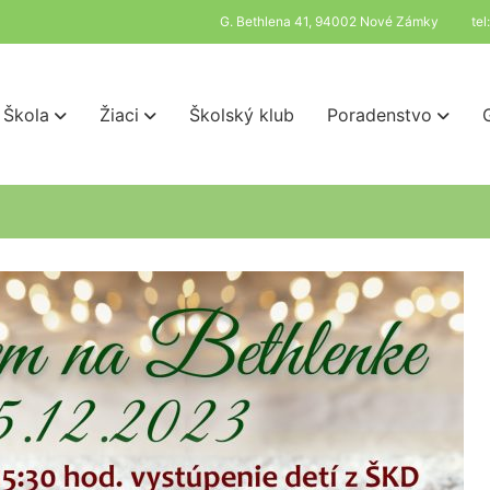
G. Bethlena 41, 94002 Nové Zámky
te
Škola
Žiaci
Školský klub
Poradenstvo