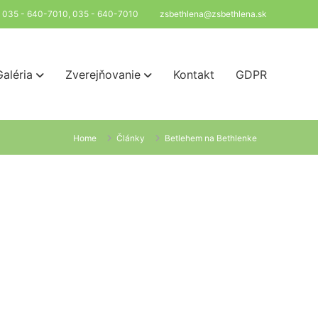
l: 035 - 640-7010, 035 - 640-7010
zsbethlena@zsbethlena.sk
Galéria
Zverejňovanie
Kontakt
GDPR
Home
Články
Betlehem na Bethlenke