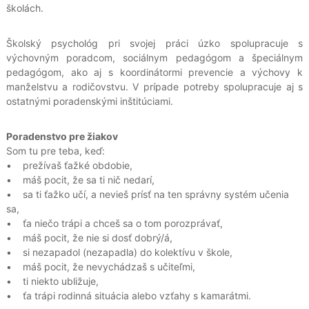
školách.
Školský psychológ pri svojej práci úzko spolupracuje s
výchovným poradcom, sociálnym pedagógom a špeciálnym
pedagógom, ako aj s koordinátormi prevencie a výchovy k
manželstvu a rodičovstvu. V prípade potreby spolupracuje aj s
ostatnými poradenskými inštitúciami.
Poradenstvo pre žiakov
Som tu pre teba, keď:
• prežívaš ťažké obdobie,
• máš pocit, že sa ti nič nedarí,
• sa ti ťažko učí, a nevieš prísť na ten správny systém učenia
sa,
• ťa niečo trápi a chceš sa o tom porozprávať,
• máš pocit, že nie si dosť dobrý/á,
• si nezapadol (nezapadla) do kolektívu v škole,
• máš pocit, že nevychádzaš s učiteľmi,
• ti niekto ubližuje,
• ťa trápi rodinná situácia alebo vzťahy s kamarátmi.