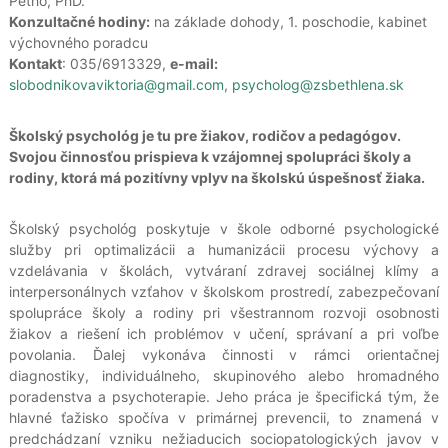
Pethö, PhD.
Konzultačné hodiny:
na základe dohody, 1. poschodie, kabinet
výchovného poradcu
Kontakt
: 035/6913329,
e-mail:
slobodnikovaviktoria@gmail.com
,
psycholog@zsbethlena.sk
Školský psychológ je tu pre žiakov, rodičov a pedagógov.
Svojou činnosťou prispieva k vzájomnej spolupráci školy a
rodiny, ktorá má pozitívny vplyv na školskú úspešnosť žiaka.
Školský psychológ poskytuje v škole odborné psychologické
služby pri optimalizácii a humanizácii procesu výchovy a
vzdelávania v školách, vytváraní zdravej sociálnej klímy a
interpersonálnych vzťahov v školskom prostredí, zabezpečovaní
spolupráce školy a rodiny pri všestrannom rozvoji osobnosti
žiakov a riešení ich problémov v učení, správaní a pri voľbe
povolania. Ďalej vykonáva činnosti v rámci orientačnej
diagnostiky, individuálneho, skupinového alebo hromadného
poradenstva a psychoterapie. Jeho práca je špecifická tým, že
hlavné ťažisko spočíva v primárnej prevencii, to znamená v
predchádzaní vzniku nežiaducich sociopatologických javov v