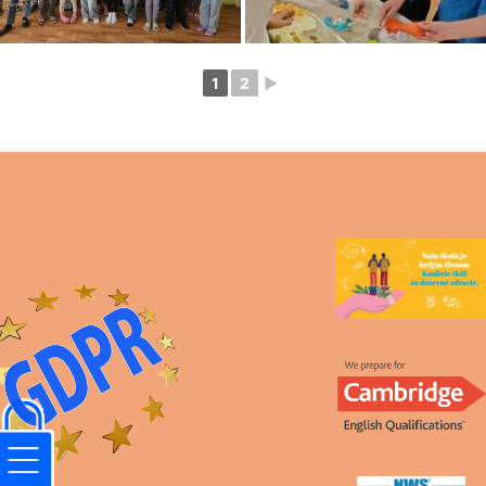
1
2
►