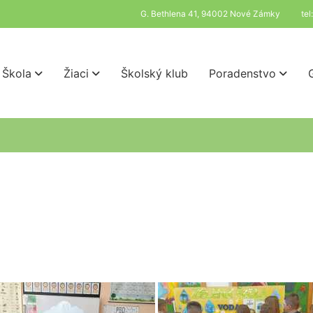
G. Bethlena 41, 94002 Nové Zámky
te
Škola
Žiaci
Školský klub
Poradenstvo