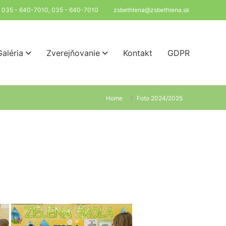
l: 035 - 640-7010, 035 - 640-7010
zsbethlena@zsbethlena.sk
Galéria
Zverejňovanie
Kontakt
GDPR
Home
Foto 2024/2025