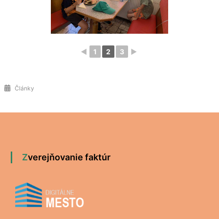
◄
1
2
3
►
Články
Zverejňovanie faktúr