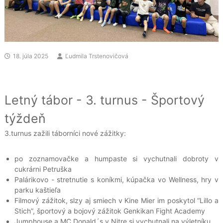
18. júla 2025
Ľudmila Trstenovičová
Letný tábor - 3. turnus - Športový
týždeň
3.turnus zažili táborníci nové zážitky:
po zoznamovačke a humpaste si vychutnali dobroty v
cukrárni Petruška
Palárikovo - stretnutie s koníkmi, kúpačka vo Wellness, hry v
parku kaštieľa
Filmový zážitok, slzy aj smiech v Kine Mier im poskytol “Lillo a
Stich”, športový a bojový zážitok Genkikan Fight Academy
Jumphouse a MC Donald´s v Nitre si vychutnali na výletníku