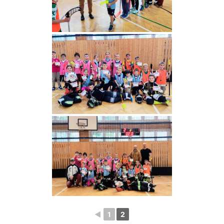
◄
1
2