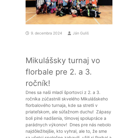
9. decembra 2024
Ján Guliš
Mikulášsky turnaj vo
florbale pre 2. a 3.
ročník!
Dnes sa naši mladí športovci z 2. a 3.
ročníka zúčastnili skvelého Mikulášskeho
florbalového turnaja, kde sa stretli v
priateľskom, ale súťažnom duchu!
Zápasy
boli plné nadšenia, tímovej spolupráce a
parádnych výkonov!
Dnes pre nás nebolo
najdôležitejšie, kto vyhral, ale to, že sme
sa všetci spoločne zabavili, užili si florbal a