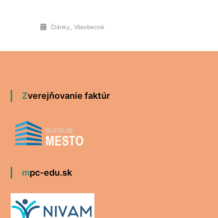
,
Články
Všeobecné
Zverejňovanie faktúr
mpc-edu.sk