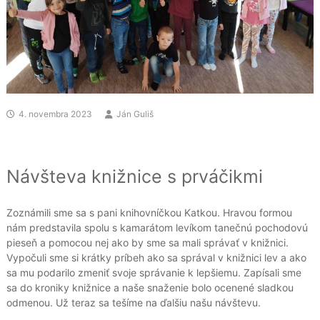
4. novembra 2023
Ján Guliš
Návšteva knižnice s prváčikmi
Zoznámili sme sa s pani knihovníčkou Katkou. Hravou formou
nám predstavila spolu s kamarátom levíkom tanečnú pochodovú
pieseň a pomocou nej ako by sme sa mali správať v knižnici.
Vypočuli sme si krátky príbeh ako sa správal v knižnici lev a ako
sa mu podarilo zmeniť svoje správanie k lepšiemu. Zapísali sme
sa do kroniky knižnice a naše snaženie bolo ocenené sladkou
odmenou. Už teraz sa tešíme na ďalšiu našu návštevu.