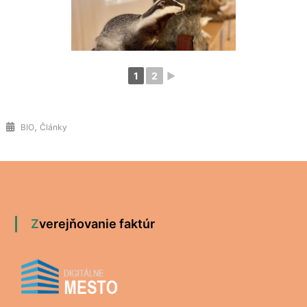
1
2
►
,
BIO
Články
Zverejňovanie faktúr