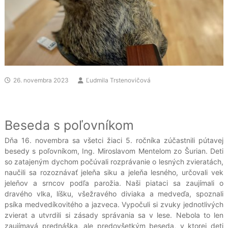
26. novembra 2023
Ľudmila Trstenovičová
Beseda s poľovníkom
Dňa 16. novembra sa všetci žiaci 5. ročníka zúčastnili pútavej
besedy s poľovníkom, Ing. Miroslavom Mentelom zo Šurian. Deti
so zatajeným dychom počúvali rozprávanie o lesných zvieratách,
naučili sa rozoznávať jeleňa siku a jeleňa lesného, určovali vek
jeleňov a srncov podľa parožia. Naši piataci sa zaujímali o
dravého vlka, líšku, všežravého diviaka a medveďa, spoznali
psíka medvedíkovitého a jazveca. Vypočuli si zvuky jednotlivých
zvierat a utvrdili si zásady správania sa v lese. Nebola to len
zaujímavá prednáška, ale predovšetkým beseda, v ktorej deti