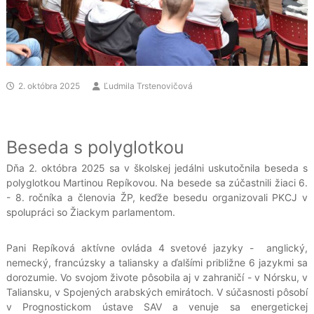
2. októbra 2025
Ľudmila Trstenovičová
Beseda s polyglotkou
Dňa 2. októbra 2025 sa v školskej jedálni uskutočnila beseda s
polyglotkou Martinou Repíkovou. Na besede sa zúčastnili žiaci 6.
- 8. ročníka a členovia ŽP, keďže besedu organizovali PKCJ v
spolupráci so Žiackym parlamentom.
Pani Repíková aktívne ovláda 4 svetové jazyky - anglický,
nemecký, francúzsky a taliansky a ďalšími približne 6 jazykmi sa
dorozumie. Vo svojom živote pôsobila aj v zahraničí - v Nórsku, v
Taliansku, v Spojených arabských emirátoch. V súčasnosti pôsobí
v Prognostickom ústave SAV a venuje sa energetickej