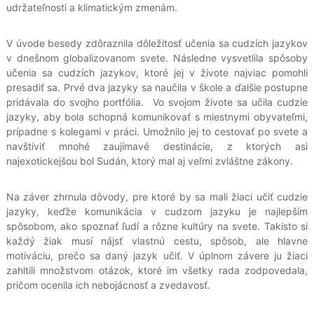
udržateľnosti a klimatickým zmenám.
V úvode besedy zdôraznila dôležitosť učenia sa cudzích jazykov
v dnešnom globalizovanom svete. Následne vysvetlila spôsoby
učenia sa cudzích jazykov, ktoré jej v živote najviac pomohli
presadiť sa. Prvé dva jazyky sa naučila v škole a ďalšie postupne
pridávala do svojho portfólia. Vo svojom živote sa učila cudzie
jazyky, aby bola schopná komunikovať s miestnymi obyvateľmi,
prípadne s kolegami v práci. Umožnilo jej to cestovať po svete a
navštíviť mnohé zaujímavé destinácie, z ktorých asi
najexotickejšou bol Sudán, ktorý mal aj veľmi zvláštne zákony.
Na záver zhrnula dôvody, pre ktoré by sa mali žiaci učiť cudzie
jazyky, keďže komunikácia v cudzom jazyku je najlepším
spôsobom, ako spoznať ľudí a rôzne kultúry na svete. Takisto si
každý žiak musí nájsť vlastnú cestu, spôsob, ale hlavne
motiváciu, prečo sa daný jazyk učiť. V úplnom závere ju žiaci
zahltili množstvom otázok, ktoré im všetky rada zodpovedala,
pričom ocenila ich nebojácnosť a zvedavosť.