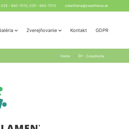
l: 035 - 640-7010, 035 - 640-7010
zsbethlena@zsbethlena.sk
Galéria
Zverejňovanie
Kontakt
GDPR
Home
ŠP – Zasadnutia