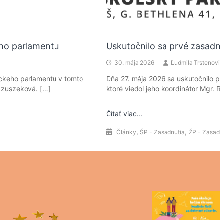
ého parlamentu
Uskutočnilo sa prvé zasad
30. mája 2026
Ľudmila Trstenov
ackeho parlamentu v tomto
Dňa 27. mája 2026 sa uskutočnilo 
 Szuszeková. […]
ktoré viedol jeho koordinátor Mgr.
Čítať viac...
,
,
Články
ŠP - Zasadnutia
ŽP - Zasad