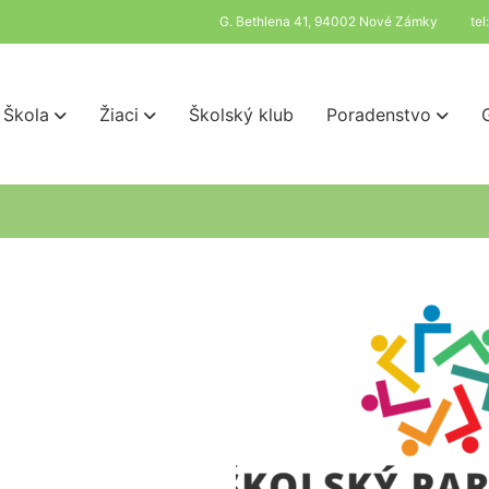
G. Bethlena 41, 94002 Nové Zámky
te
Škola
Žiaci
Školský klub
Poradenstvo