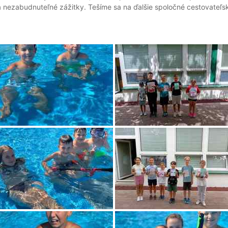
nezabudnuteľné zážitky. Tešíme sa na ďalšie spoločné cestovateľs