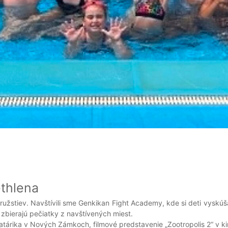
ethlena
družstiev. Navštívili sme Genkikan Fight Academy, kde si deti vyskú
 zbierajú pečiatky z navštívených miest.
Tatárika v Nových Zámkoch, filmové predstavenie „Zootropolis 2“ v k