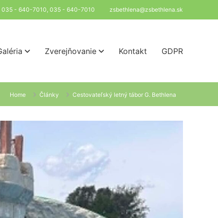
l: 035 - 640-7010, 035 - 640-7010
zsbethlena@zsbethlena.sk
Galéria
Zverejňovanie
Kontakt
GDPR
Home
Články
Cestovateľský letný tábor G. Bethlena