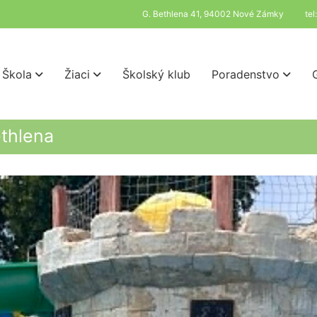
G. Bethlena 41, 94002 Nové Zámky
te
Škola
Žiaci
Školský klub
Poradenstvo
ethlena