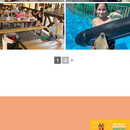
1
2
►