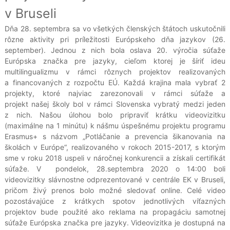
v Bruseli
Dňa 28. septembra sa vo všetkých členských štátoch uskutočnili
rôzne aktivity pri príležitosti Európskeho dňa jazykov (26.
september). Jednou z nich bola oslava 20. výročia súťaže
Európska značka pre jazyky, cieľom ktorej je šíriť ideu
multilingualizmu v rámci rôznych projektov realizovaných
a financovaných z rozpočtu EÚ. Každá krajina mala vybrať 2
projekty, ktoré najviac zarezonovali v rámci súťaže a
projekt našej školy bol v rámci Slovenska vybratý medzi jeden
z nich. Našou úlohou bolo pripraviť krátku videovizitku
(maximálne na 1 minútu) k nášmu úspešnému projektu programu
Erasmus+ s názvom „Potláčanie a prevencia šikanovania na
školách v Európe“, realizovaného v rokoch 2015-2017, s ktorým
sme v roku 2018 uspeli v náročnej konkurencii a získali certifikát
súťaže. V pondelok, 28.septembra 2020 o 14:00 boli
videovizitky slávnostne odprezentované v centrále EK v Bruseli,
pričom živý prenos bolo možné sledovať online. Celé video
pozostávajúce z krátkych spotov jednotlivých víťazných
projektov bude použité ako reklama na propagáciu samotnej
súťaže Európska značka pre jazyky. Videovizitka je dostupná na