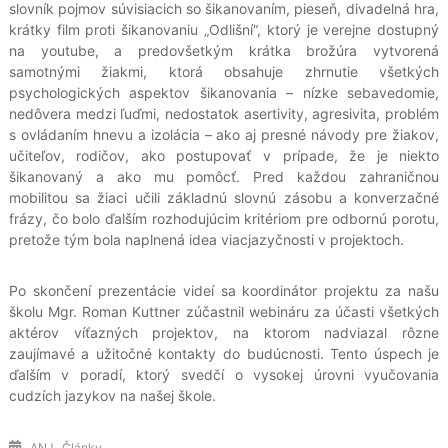
slovník pojmov súvisiacich so šikanovaním, pieseň, divadelná hra,
krátky film proti šikanovaniu „Odlišní“, ktorý je verejne dostupný
na youtube, a predovšetkým krátka brožúra vytvorená
samotnými žiakmi, ktorá obsahuje zhrnutie všetkých
psychologických aspektov šikanovania – nízke sebavedomie,
nedôvera medzi ľuďmi, nedostatok asertivity, agresivita, problém
s ovládaním hnevu a izolácia – ako aj presné návody pre žiakov,
učiteľov, rodičov, ako postupovať v prípade, že je niekto
šikanovaný a ako mu pomôcť. Pred každou zahraničnou
mobilitou sa žiaci učili základnú slovnú zásobu a konverzačné
frázy, čo bolo ďalším rozhodujúcim kritériom pre odbornú porotu,
pretože tým bola naplnená idea viacjazyčnosti v projektoch.
Po skončení prezentácie videí sa koordinátor projektu za našu
školu Mgr. Roman Kuttner zúčastnil webináru za účasti všetkých
aktérov víťazných projektov, na ktorom nadviazal rôzne
zaujímavé a užitočné kontakty do budúcnosti. Tento úspech je
ďalším v poradí, ktorý svedčí o vysokej úrovni vyučovania
cudzích jazykov na našej škole.
,
ANJ
Články