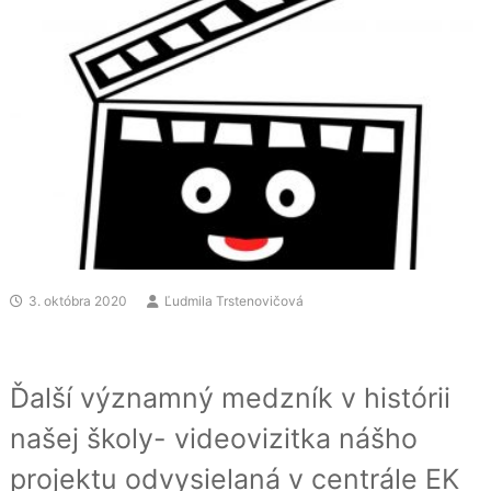
3. októbra 2020
Ľudmila Trstenovičová
Ďalší významný medzník v histórii
našej školy- videovizitka nášho
projektu odvysielaná v centrále EK