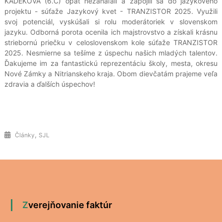
KÁDEKOVÁ (6.C) opäť nezaháľali a zapojili sa do jazykového
projektu - súťaže Jazykový kvet - TRANZISTOR 2025. Využili
svoj potenciál, vyskúšali si rolu moderátoriek v slovenskom
jazyku. Odborná porota ocenila ich majstrovstvo a získali krásnu
striebornú priečku v celoslovenskom kole súťaže TRANZISTOR
2025. Nesmierne sa tešíme z úspechu našich mladých talentov.
Ďakujeme im za fantastickú reprezentáciu školy, mesta, okresu
Nové Zámky a Nitrianskeho kraja. Obom dievčatám prajeme veľa
zdravia a ďalších úspechov!
,
Články
SJL
Zverejňovanie faktúr