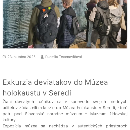
23. októbra 2025
Ľudmila Trstenovičová
Exkurzia deviatakov do Múzea
holokaustu v Seredi
Žiaci deviatych ročníkov sa v sprievode svojich triednych
učiteľov zúčastnili exkurzie do Múzea holokaustu v Seredi, ktoré
patrí pod Slovenské národné múzeum – Múzeum židovskej
kultúry.
Expozícia múzea sa nachádza v autentických priestoroch