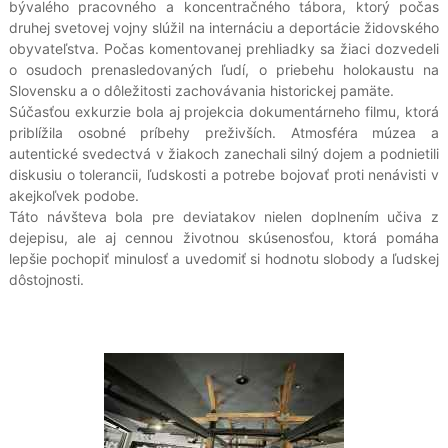
bývalého pracovného a koncentračného tábora, ktorý počas
druhej svetovej vojny slúžil na internáciu a deportácie židovského
obyvateľstva. Počas komentovanej prehliadky sa žiaci dozvedeli
o osudoch prenasledovaných ľudí, o priebehu holokaustu na
Slovensku a o dôležitosti zachovávania historickej pamäte.
Súčasťou exkurzie bola aj projekcia dokumentárneho filmu, ktorá
priblížila osobné príbehy preživších. Atmosféra múzea a
autentické svedectvá v žiakoch zanechali silný dojem a podnietili
diskusiu o tolerancii, ľudskosti a potrebe bojovať proti nenávisti v
akejkoľvek podobe.
Táto návšteva bola pre deviatakov nielen doplnením učiva z
dejepisu, ale aj cennou životnou skúsenosťou, ktorá pomáha
lepšie pochopiť minulosť a uvedomiť si hodnotu slobody a ľudskej
dôstojnosti.