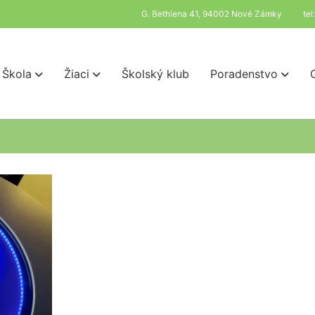
G. Bethlena 41, 94002 Nové Zámky
te
Škola
Žiaci
Školský klub
Poradenstvo