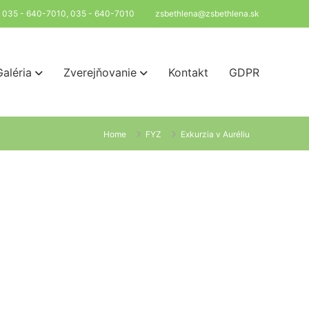
l: 035 - 640-7010, 035 - 640-7010
zsbethlena@zsbethlena.sk
Galéria
Zverejňovanie
Kontakt
GDPR
Home
FYZ
Exkurzia v Auréliu