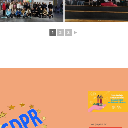
1
2
3
►