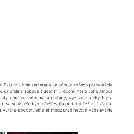
lave. Exkurzia bola zameraná na pútavý spôsob prezentácie
 kde sa prelína zábava s učením v duchu hesla Jána Amosa
vedy používa neformálne metódy, vyvažuje prvky hry a
to sa snaží všetkým návštevníkom dať príležitosť všetko
u Aurélia podporujeme aj medzipredmetové vzdelávanie