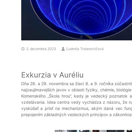
2. decembra 2023
Ľudmila Trstenovičová
Exkurzia v Auréliu
Dňa 28. a 29. novembra sa žiaci 8. a 9. ročníka zúčastni
najzaujímavejších javov v oblasti fyziky, chémie, bioló
Komenského „Škola hrou“, kedy je vedecký poznatok a
vzdelávania. Idea centra vedy vychádza z názoru, že na
vyskúšať a prísť na mechanizmus, akým daná vec fung
prepojením základných vedeckých princípov a zákonitostí