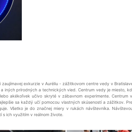
li zaujímavej exkurzie v Auréliu - zážitkovom centre vedy v Bratis
gie a iných prírodných a technických vied. Centrum vedy je miesto,
lebo akékoľvek učivo skryté v zábavnom experimente. Centrum 
jlepšie sa každý učí pomocou vlastných skúseností a zážitkov. Pre
uje. Všetko je do značnej miery v rukách návštevníka. Návštevo
 s ich využitím v reálnom živote.