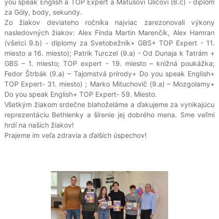
you speak English a TOP Expert a Matúšovi Gličovi (8.c) - diplom
za Góly, body, sekundy.
Zo žiakov deviateho ročníka najviac zarezonovali výkony
nasledovných žiakov: Alex Finda Martin Marenčík, Alex Hamran
(všetci 9.b) - diplomy za Svetobežník+ GBS+ TOP Expert - 11.
miesto a 16. miesto); Patrik Turczel (9.a) - Od Dunaja k Tatrám +
GBS – 1. miesto; TOP expert - 19. miesto – knižná poukážka;
Fedor Štrbák (9.a) – Tajomstvá prírody+ Do you speak English+
TOP Expert- 31. miesto) ; Marko Mituchovič (9.a) – Mozgolamy+
Do you speak English+ TOP Expert- 59. Miesto.
Všetkým žiakom srdečne blahoželáme a ďakujeme za vynikajúcu
reprezentáciu Bethlenky a šírenie jej dobrého mena. Sme veľmi
hrdí na našich žiakov!
Prajeme im veľa zdravia a ďalších úspechov!