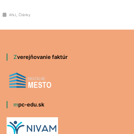
,
ANJ
Články
Zverejňovanie faktúr
mpc-edu.sk