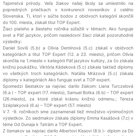
Tajomstvá prírody. Veľa žiakov našej školy sa umiestnilo na
popredných priečkach v konkurencii rovesníkov z celého
Slovenska. Ti, ktorí v súčte bodov z obidvoch kategórií skončili
do 100. miesta, získali titul TOP Expert.
Žiaci piateho a šiesteho ročníka súťažili v témach: Ako funguje
svet a Päť jazykov, pričom nasledovní žiaci získali pozoruhodné
výsledky:
Daniel Soviš (5.b) a Olívia Demínová (5.c) získali v obidvoch
kategóriách a titul TOP Expert (12. a 23. miesto), pričom Olívia
skončila na 1.mieste v kategórii Päť jazykov kultúry, za čo získala
knižnú poukážku. Viktória Kádeková (5.c) získala taktiež diplomy
vo všetkých troch kategóriách. Natália Mrázová (5.c) získala
diplomy v kategóriách Ako funguje svet a TOP expert.
Spomedzi šiestakov sa najviac darilo žiakom: Liana Turczelová
(6.a ) - TOP expert (17. miesto), Samuel Botka (6.b) – TOP expert
(26.miesto), za ktoré získal krásnu knižnú odmenu.; Tereza
Széplakyová (6.a) – TOP expert (57. miesto)
V 7. -9. ročníkoch sme zaznamenali tiež množstvo výnimočných
výsledkov. Zo siedmakov získala diplomy Emma Kasášová (7.c) v
téme Od Dunaja k Tatrám a TOP Expert.
Z ôsmakov sa najviac darilo Albertovi Kissovi (8.b )- diplom za Do