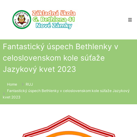
Skip
to
content
Fantastický úspech Bethlenky v
celoslovenskom kole súťaže
Jazykový kvet 2023
Home
RUJ
Fantastický úspech Bethlenky v celoslovenskom kole súťaže Jazykový
kvet 2023