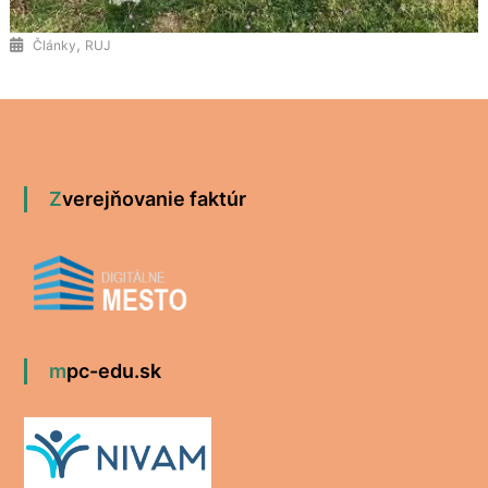
,
Články
RUJ
Zverejňovanie faktúr
mpc-edu.sk