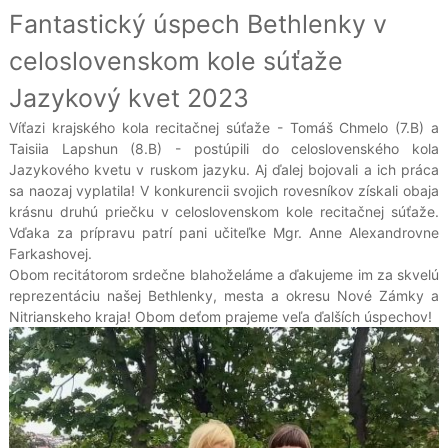
Fantastický úspech Bethlenky v
celoslovenskom kole súťaže
Jazykový kvet 2023
Víťazi krajského kola recitačnej súťaže - Tomáš Chmelo (7.B) a
Taisiia Lapshun (8.B) - postúpili do celoslovenského kola
Jazykového kvetu v ruskom jazyku. Aj ďalej bojovali a ich práca
sa naozaj vyplatila! V konkurencii svojich rovesníkov získali obaja
krásnu druhú priečku v celoslovenskom kole recitačnej súťaže.
Vďaka za prípravu patrí pani učiteľke Mgr. Anne Alexandrovne
Farkashovej.
Obom recitátorom srdečne blahoželáme a ďakujeme im za skvelú
reprezentáciu našej Bethlenky, mesta a okresu Nové Zámky a
Nitrianskeho kraja! Obom deťom prajeme veľa ďalších úspechov!