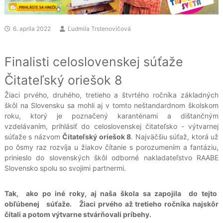
6. apríla 2022
Ľudmila Trstenovičová
Finalisti celoslovenskej súťaže
Čitateľský oriešok 8
Žiaci prvého, druhého, tretieho a štvrtého ročníka základných
škôl na Slovensku sa mohli aj v tomto neštandardnom školskom
roku, ktorý je poznačený karanténami a dištančným
vzdelávaním, prihlásiť do celoslovenskej čitateľsko - výtvarnej
súťaže s názvom
Čitateľský oriešok 8
. Najväčšiu súťaž, ktorá už
po ôsmy raz rozvíja u žiakov čítanie s porozumením a fantáziu,
prinieslo do slovenských škôl odborné nakladateľstvo RAABE
Slovensko spolu so svojimi partnermi.
Tak, ako po iné roky, aj naša škola sa zapojila do tejto
obľúbenej súťaže. Žiaci prvého až tretieho ročníka najskôr
čítali a potom výtvarne stvárňovali príbehy.