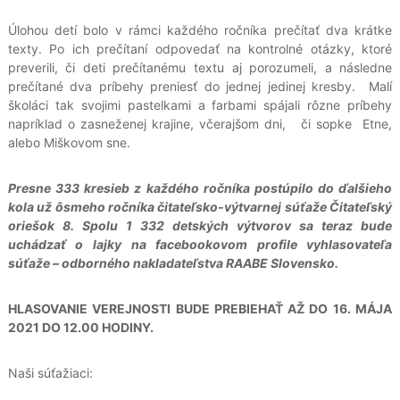
Úlohou detí bolo v rámci každého ročníka prečítať dva krátke
texty. Po ich prečítaní odpovedať na kontrolné otázky, ktoré
preverili, či deti prečítanému textu aj porozumeli, a následne
prečítané dva príbehy preniesť do jednej jedinej kresby. Malí
školáci tak svojimi pastelkami a farbami spájali rôzne príbehy
napríklad o zasneženej krajine, včerajšom dni, či sopke Etne,
alebo Miškovom sne.
Presne 333 kresieb z každého ročníka postúpilo do ďalšieho
kola už ôsmeho ročníka čitateľsko-výtvarnej súťaže Čitateľský
oriešok 8. Spolu 1 332 detských výtvorov sa teraz bude
uchádzať o lajky na facebookovom profile vyhlasovateľa
súťaže – odborného nakladateľstva RAABE Slovensko.
HLASOVANIE VEREJNOSTI BUDE PREBIEHAŤ AŽ DO 16. MÁJA
2021 DO 12.00 HODINY.
Naši súťažiaci: