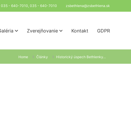
l: 035 - 640-7010, 035 - 640-7010
zsbethlena@zsbethlena.sk
Galéria
Zverejňovanie
Kontakt
GDPR
Home
Články
Historický úspech Bethlenky…