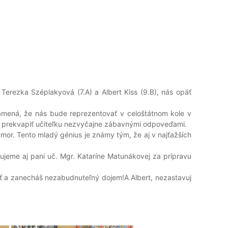
Terezka Széplakyová (7.A) a Albert Kiss (9.B), nás opäť
znamená, že nás bude reprezentovať v celoštátnom kole v
iny prekvapiť učiteľku nezvyčajne zábavnými odpoveďami.
umor. Tento mladý génius je známy tým, že aj v najťažších
jeme aj pani uč. Mgr. Kataríne Matunákovej za prípravu
vať a zanecháš nezabudnuteľný dojem!A Albert, nezastavuj