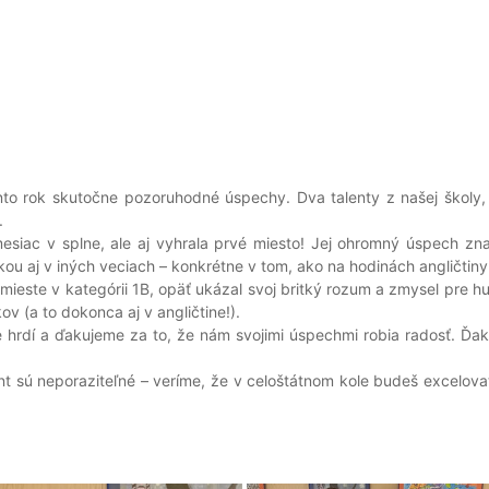
ento rok skutočne pozoruhodné úspechy. Dva talenty z našej školy, 
.
 mesiac v splne, ale aj vyhrala prvé miesto! Jej ohromný úspech 
rkou aj v iných veciach – konkrétne v tom, ako na hodinách angličt
 mieste v kategórii 1B, opäť ukázal svoj britký rozum a zmysel pre h
v (a to dokonca aj v angličtine!).
rdí a ďakujeme za to, že nám svojimi úspechmi robia radosť. Ďaku
lent sú neporaziteľné – veríme, že v celoštátnom kole budeš excelo