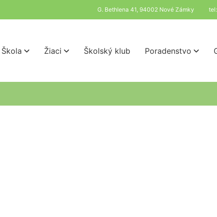
G. Bethlena 41, 94002 Nové Zámky
te
Škola
Žiaci
Školský klub
Poradenstvo