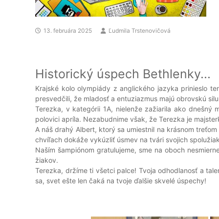
13. februára 2025
Ľudmila Trstenovičová
Historický úspech Bethlenky...
Krajské kolo olympiády z anglického jazyka prinieslo t
presvedčili, že mladosť a entuziazmus majú obrovskú silu
Terezka, v kategórii 1A, nielenže zažiarila ako dnešný
polovici apríla. Nezabudnime však, že Terezka je majste
A náš drahý Albert, ktorý sa umiestnil na krásnom treťom
chvíľach dokáže vykúzliť úsmev na tvári svojich spolužiako
Naším šampiónom gratulujeme, sme na oboch nesmierne h
žiakov.
Terezka, držíme ti všetci palce! Tvoja odhodlanosť a ta
sa, svet ešte len čaká na tvoje ďalšie skvelé úspechy!