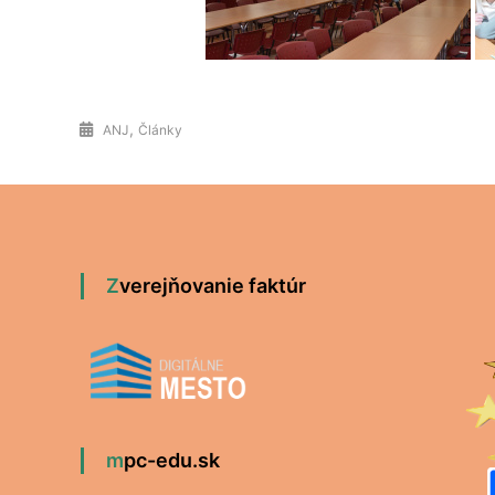
,
ANJ
Články
Zverejňovanie faktúr
mpc-edu.sk