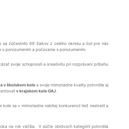
 sa zúčastnilo 69 žiakov z celého okresu a bol pre nás
anie s porozumením a počúvanie s porozumením.
kázať svoje schopnosti a kreativitu pri rozprávaní príbehu
la v školskom kole
a svoje mimoriadne kvality potvrdila aj
zentovať
v krajskom kole OAJ
.
m kole sa v mimoriadne nabitej konkurencii tiež nestratil a
oka na rok väčšia. V súčte obidvoch kategórií potvrdila