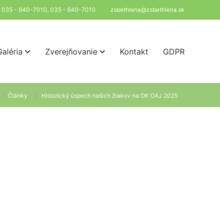
l: 035 - 640-7010, 035 - 640-7010
zsbethlena@zsbethlena.sk
Galéria
Zverejňovanie
Kontakt
GDPR
Články
Historický úspech našich žiakov na OK OAJ 2025