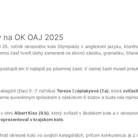
ov na OK OAJ 2025
l 35. ročník okresného kola Olympiády v anglickom jazyku, ktorého
ísomnú časť tvorili úlohy zamerané na slovnú zásobu, gramatiku, čít
ostúpili len tí najlepší po písomnej časti. V ústnej časti museli preu
tegórii (žiaci 5.-7. ročníka)
Tereza
Sz
éplakyová (7.a)
, ktorá
zvíťazi
pomerne suverénnym spôsobom s náskokom 6 bodov a bude nás repre
m v ohni
Albert Kiss (9.b)
, ktorý zvíťazil v školskom kole a v okresno
reprezentovať v krajskom kole.
ať okresné kolo vo svojich kategóriách, pričom konkurencia je z r