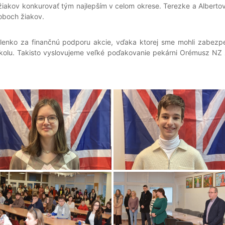
iakov konkurovať tým najlepším v celom okrese. Terezke a Albertov
 oboch žiakov.
a finančnú podporu akcie, vďaka ktorej sme mohli zabezpečiť
olu. Takisto vyslovujeme veľké poďakovanie pekárni Orémusz NZ 