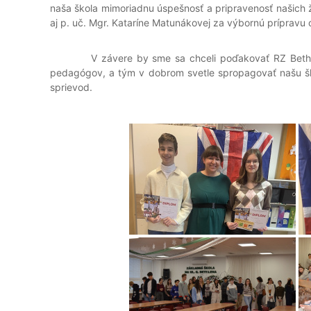
naša škola mimoriadnu úspešnosť a pripravenosť našich ž
aj p. uč. Mgr. Kataríne Matunákovej za výbornú prípravu
V závere by sme sa chceli poďakovať RZ Bethlenko z
pedagógov, a tým v dobrom svetle spropagovať našu šk
sprievod.