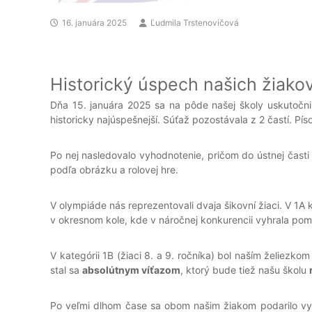
16. januára 2025
Ľudmila Trstenovičová
Historický úspech našich žiak
Dňa 15. januára 2025 sa na pôde našej školy uskutočni
historicky najúspešnejší. Súťaž pozostávala z 2 častí. P
Po nej nasledovalo vyhodnotenie, pričom do ústnej časti p
podľa obrázku a rolovej hre.
V olympiáde nás reprezentovali dvaja šikovní žiaci. V 1A ka
v okresnom kole, kde v náročnej konkurencii vyhrala 
V kategórii 1B (žiaci 8. a 9. ročníka) bol naším želiezko
stal sa
absolútnym víťazom
, ktorý bude tiež našu školu
Po veľmi dlhom čase sa obom našim žiakom podarilo vyhr