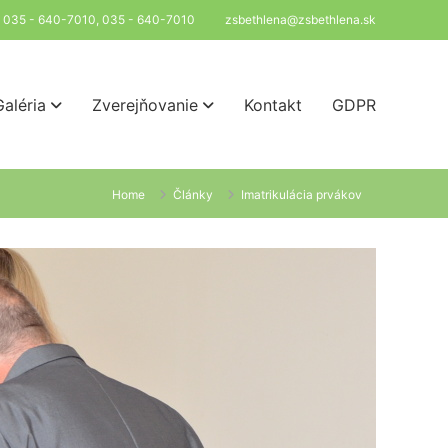
l: 035 - 640-7010, 035 - 640-7010
zsbethlena@zsbethlena.sk
Galéria
Zverejňovanie
Kontakt
GDPR
Home
Články
Imatrikulácia prvákov