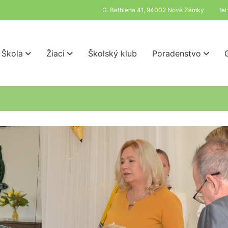
G. Bethlena 41, 94002 Nové Zámky
te
Škola
Žiaci
Školský klub
Poradenstvo