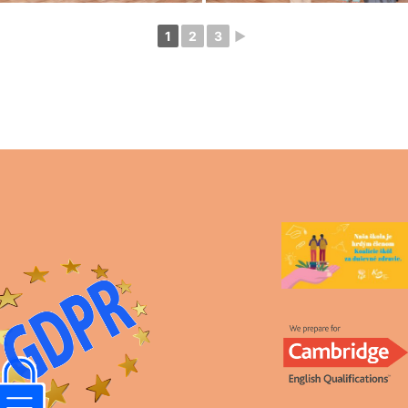
1
2
3
►