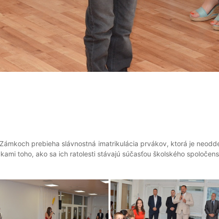
ámkoch prebieha slávnostná imatrikulácia prvákov, ktorá je neoddel
dkami toho, ako sa ich ratolesti stávajú súčasťou školského spoločens