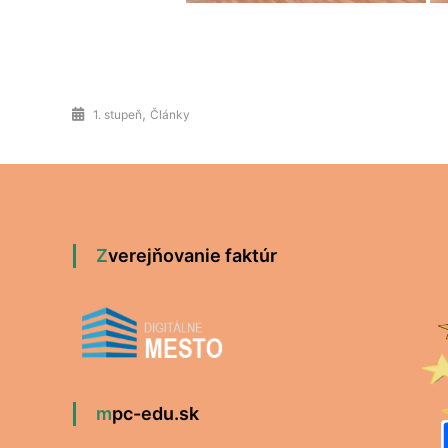
,
1. stupeň
Články
Zverejňovanie faktúr
mpc-edu.sk