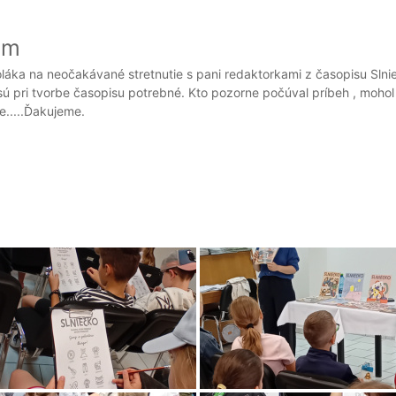
om
oláka na neočakávané stretnutie s pani redaktorkami z časopisu Slnie
 sú pri tvorbe časopisu potrebné. Kto pozorne počúval príbeh , moho
le.....Ďakujeme.