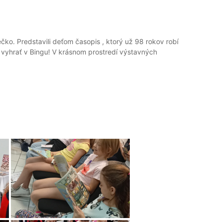
čko. Predstavili deťom časopis , ktorý už 98 rokov robí
l vyhrať v Bingu! V krásnom prostredí výstavných