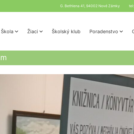
G. Bethlena 41, 94002 Nové Zámky
te
Škola
Žiaci
Školský klub
Poradenstvo
om