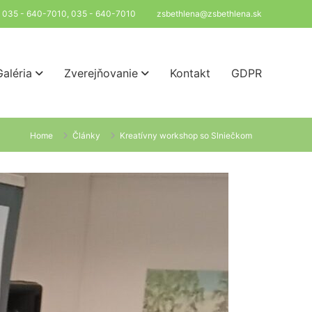
l: 035 - 640-7010, 035 - 640-7010
zsbethlena@zsbethlena.sk
Galéria
Zverejňovanie
Kontakt
GDPR
Home
Články
Kreatívny workshop so Slniečkom