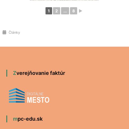
1
2
...
8
►
Články
Zverejňovanie faktúr
mpc-edu.sk