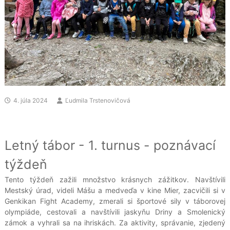
4. júla 2024
Ľudmila Trstenovičová
Letný tábor - 1. turnus - poznávací
týždeň
Tento týždeň zažili množstvo krásnych zážitkov. Navštívili
Mestský úrad, videli Mášu a medveďa v kine Mier, zacvičili si v
Genkikan Fight Academy, zmerali si športové sily v táborovej
olympiáde, cestovali a navštívili jaskyňu Driny a Smolenický
zámok a vyhrali sa na ihriskách. Za aktivity, správanie, zjedený