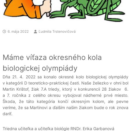
6. mája 2022
Ľudmila Trstenovičová
Máme víťaza okresného kola
biologickej olympiády
Dňa 21. 4. 2022 sa konalo okresné kolo biologickej olympiády
v kategórii D teoreticko-praktickej časti. Naše želiezko v ohni bol
Martin Krištof, žiak 7.A triedy, ktorý v konkurencii 28 žiakov 6.
a 7. ročníka z celého okresu vybojoval nádherné prvé miesto.
Škoda, že táto kategória končí okresným kolom, ale pevne
veríme, že sa Martinovi a ďalším našim žiakom bude o rok znova
dariť.
Triedna učiteľka a učiteľka biológie RNDr. Erika Garbanová