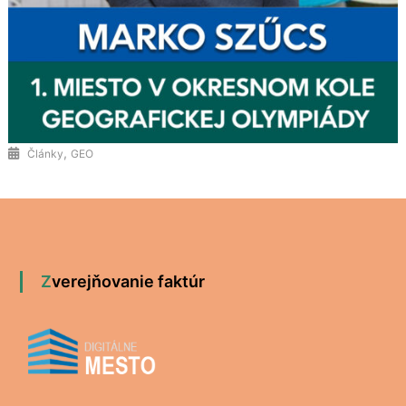
,
Články
GEO
Zverejňovanie faktúr