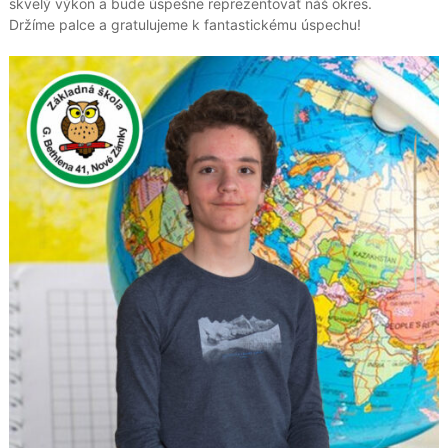
skvelý výkon a bude úspešne reprezentovať náš okres.
Držíme palce a gratulujeme k fantastickému úspechu!