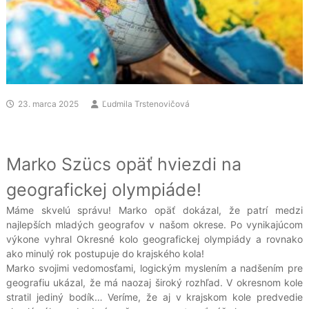
23. marca 2025
Ľudmila Trstenovičová
Marko Szücs opäť hviezdi na
geografickej olympiáde!
Máme skvelú správu! Marko opäť dokázal, že patrí medzi
najlepších mladých geografov v našom okrese. Po vynikajúcom
výkone vyhral Okresné kolo geografickej olympiády a rovnako
ako minulý rok postupuje do krajského kola!
Marko svojimi vedomosťami, logickým myslením a nadšením pre
geografiu ukázal, že má naozaj široký rozhľad. V okresnom kole
stratil jediný bodík… Veríme, že aj v krajskom kole predvedie