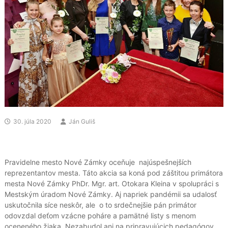
30. júla 2020
Ján Guliš
Pravidelne mesto Nové Zámky oceňuje najúspešnejších
reprezentantov mesta. Táto akcia sa koná pod záštitou primátora
mesta Nové Zámky PhDr. Mgr. art. Otokara Kleina v spolupráci s
Mestským úradom Nové Zámky. Aj napriek pandémii sa udalosť
uskutočnila síce neskôr, ale o to srdečnejšie pán primátor
odovzdal deťom vzácne poháre a pamätné listy s menom
oceneného žiaka. Nezabudol ani na pripravujúcich pedagógov,