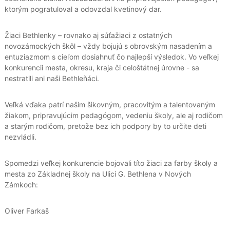
ktorým pogratuloval a odovzdal kvetinový dar.
Žiaci Bethlenky – rovnako aj súťažiaci z ostatných
novozámockých škôl – vždy bojujú s obrovským nasadením a
entuziazmom s cieľom dosiahnuť čo najlepší výsledok. Vo veľkej
konkurencii mesta, okresu, kraja či celoštátnej úrovne - sa
nestratili ani naši Bethleňáci.
Veľká vďaka patrí našim šikovným, pracovitým a talentovaným
žiakom, pripravujúcim pedagógom, vedeniu školy, ale aj rodičom
a starým rodičom, pretože bez ich podpory by to určite deti
nezvládli.
Spomedzi veľkej konkurencie bojovali títo žiaci za farby školy a
mesta zo Základnej školy na Ulici G. Bethlena v Nových
Zámkoch:
Oliver Farkaš