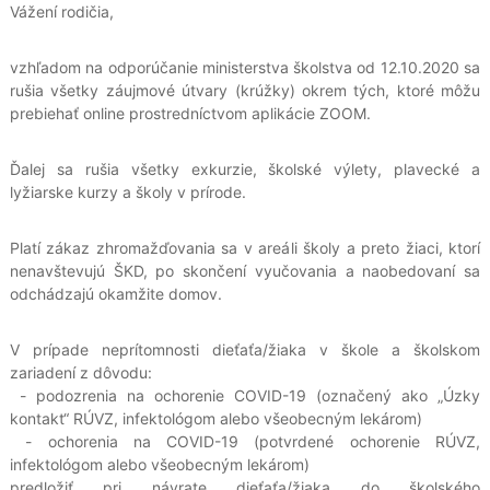
Vážení rodičia,
vzhľadom na odporúčanie ministerstva školstva od 12.10.2020 sa
rušia všetky záujmové útvary (krúžky) okrem tých, ktoré môžu
prebiehať online prostredníctvom aplikácie ZOOM.
Ďalej sa rušia všetky exkurzie, školské výlety, plavecké a
lyžiarske kurzy a školy v prírode.
Platí zákaz zhromažďovania sa v areáli školy a preto žiaci, ktorí
nenavštevujú ŠKD, po skončení vyučovania a naobedovaní sa
odchádzajú okamžite domov.
V prípade neprítomnosti dieťaťa/žiaka v škole a školskom
zariadení z dôvodu:
- podozrenia na ochorenie COVID-19 (označený ako „Úzky
kontakt“ RÚVZ, infektológom alebo všeobecným lekárom)
- ochorenia na COVID-19 (potvrdené ochorenie RÚVZ,
infektológom alebo všeobecným lekárom)
predložiť pri návrate dieťaťa/žiaka do školského