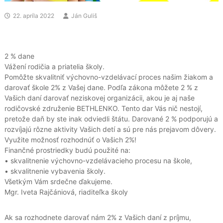
22. apríla 2022
Ján Guliš
2 % dane
Vážení rodičia a priatelia školy.
Pomôžte skvalitniť výchovno-vzdelávací proces našim žiakom a
darovať škole 2% z Vašej dane. Podľa zákona môžete 2 % z
Vašich daní darovať neziskovej organizácii, akou je aj naše
rodičovské združenie BETHLENKO. Tento dar Vás nič nestojí,
pretože daň by ste inak odviedli štátu. Darované 2 % podporujú a
rozvíjajú rôzne aktivity Vašich detí a sú pre nás prejavom dôvery.
Využite možnosť rozhodnúť o Vašich 2%!
Finančné prostriedky budú použité na:
• skvalitnenie výchovno-vzdelávacieho procesu na škole,
• skvalitnenie vybavenia školy.
Všetkým Vám srdečne ďakujeme.
Mgr. Iveta Rajčániová, riaditeľka školy
Ak sa rozhodnete darovať nám 2% z Vašich daní z príjmu,