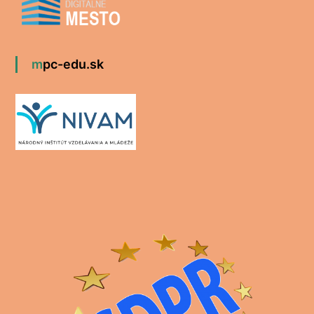
mpc-edu.sk