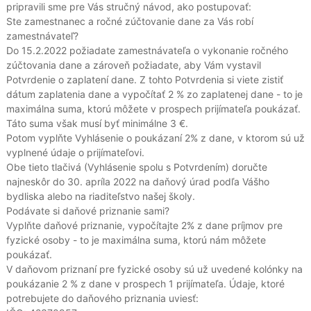
pripravili sme pre Vás stručný návod, ako postupovať:
Ste zamestnanec a ročné zúčtovanie dane za Vás robí
zamestnávateľ?
Do 15.2.2022 požiadate zamestnávateľa o vykonanie ročného
zúčtovania dane a zároveň požiadate, aby Vám vystavil
Potvrdenie o zaplatení dane. Z tohto Potvrdenia si viete zistiť
dátum zaplatenia dane a vypočítať 2 % zo zaplatenej dane - to je
maximálna suma, ktorú môžete v prospech prijímateľa poukázať.
Táto suma však musí byť minimálne 3 €.
Potom vyplňte Vyhlásenie o poukázaní 2% z dane, v ktorom sú už
vyplnené údaje o prijímateľovi.
Obe tieto tlačivá (Vyhlásenie spolu s Potvrdením) doručte
najneskôr do 30. apríla 2022 na daňový úrad podľa Vášho
bydliska alebo na riaditeľstvo našej školy.
Podávate si daňové priznanie sami?
Vyplňte daňové priznanie, vypočítajte 2% z dane príjmov pre
fyzické osoby - to je maximálna suma, ktorú nám môžete
poukázať.
V daňovom priznaní pre fyzické osoby sú už uvedené kolónky na
poukázanie 2 % z dane v prospech 1 prijímateľa. Údaje, ktoré
potrebujete do daňového priznania uviesť: