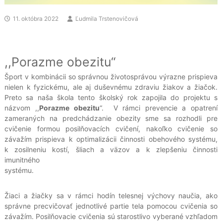
11. októbra 2022
Ľudmila Trstenovičová
,,Porazme obezitu“
Šport v kombinácii so správnou životosprávou výrazne prispieva
nielen k fyzickému, ale aj duševnému zdraviu žiakov a žiačok.
Preto sa naša škola tento školský rok zapojila do projektu s
názvom ,,
Porazme
obezitu
“. V rámci prevencie a opatrení
zameraných na predchádzanie obezity sme sa rozhodli pre
cvičenie formou posilňovacích cvičení, nakoľko cvičenie so
závažím prispieva k optimalizácii činnosti obehového systému,
k zosilneniu kostí, šliach a väzov a k zlepšeniu činnosti
imunitného
systém
Žiaci a žiačky sa v rámci hodín telesnej výchovy naučia, ako
správne precvičovať jednotlivé partie tela pomocou cvičenia so
závažím. Posilňovacie cvičenia sú starostlivo vyberané vzhľadom