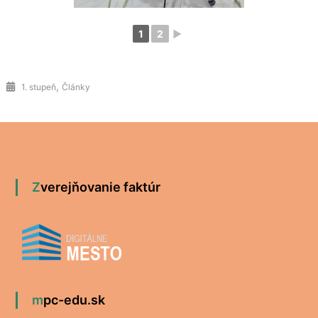
1
2
►
,
1. stupeň
Články
Zverejňovanie faktúr
mpc-edu.sk