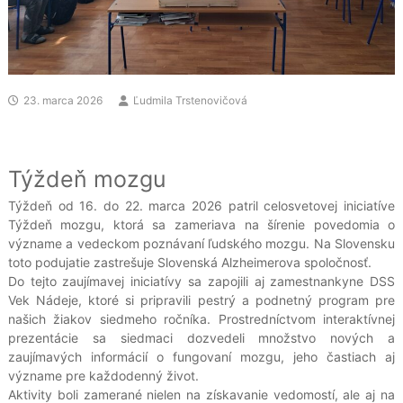
23. marca 2026
Ľudmila Trstenovičová
Týždeň mozgu
Týždeň od 16. do 22. marca 2026 patril celosvetovej iniciatíve
Týždeň mozgu, ktorá sa zameriava na šírenie povedomia o
význame a vedeckom poznávaní ľudského mozgu. Na Slovensku
toto podujatie zastrešuje Slovenská Alzheimerova spoločnosť.
Do tejto zaujímavej iniciatívy sa zapojili aj zamestnankyne DSS
Vek Nádeje, ktoré si pripravili pestrý a podnetný program pre
našich žiakov siedmeho ročníka. Prostredníctvom interaktívnej
prezentácie sa siedmaci dozvedeli množstvo nových a
zaujímavých informácií o fungovaní mozgu, jeho častiach aj
význame pre každodenný život.
Aktivity boli zamerané nielen na získavanie vedomostí, ale aj na