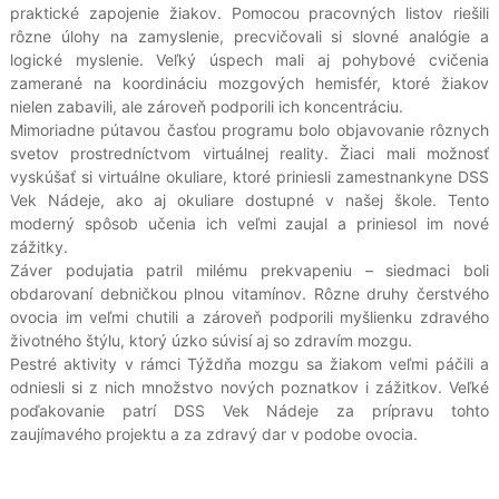
praktické zapojenie žiakov. Pomocou pracovných listov riešili
rôzne úlohy na zamyslenie, precvičovali si slovné analógie a
logické myslenie. Veľký úspech mali aj pohybové cvičenia
zamerané na koordináciu mozgových hemisfér, ktoré žiakov
nielen zabavili, ale zároveň podporili ich koncentráciu.
Mimoriadne pútavou časťou programu bolo objavovanie rôznych
svetov prostredníctvom virtuálnej reality. Žiaci mali možnosť
vyskúšať si virtuálne okuliare, ktoré priniesli zamestnankyne DSS
Vek Nádeje, ako aj okuliare dostupné v našej škole. Tento
moderný spôsob učenia ich veľmi zaujal a priniesol im nové
zážitky.
Záver podujatia patril milému prekvapeniu – siedmaci boli
obdarovaní debničkou plnou vitamínov. Rôzne druhy čerstvého
ovocia im veľmi chutili a zároveň podporili myšlienku zdravého
životného štýlu, ktorý úzko súvisí aj so zdravím mozgu.
Pestré aktivity v rámci Týždňa mozgu sa žiakom veľmi páčili a
odniesli si z nich množstvo nových poznatkov i zážitkov. Veľké
poďakovanie patrí DSS Vek Nádeje za prípravu tohto
zaujímavého projektu a za zdravý dar v podobe ovocia.