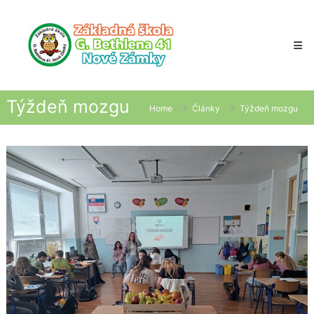
Skip
to
content
Týždeň mozgu
Home
Články
Týždeň mozgu