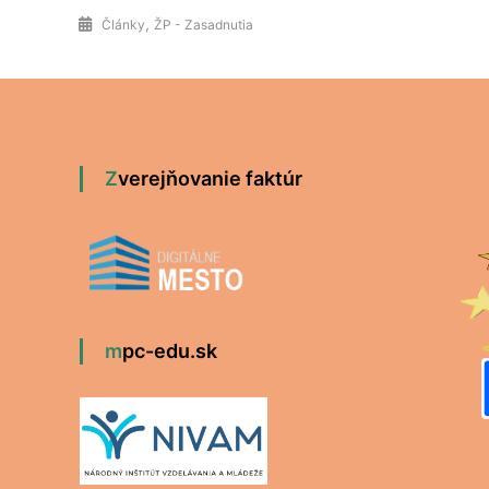
,
Články
ŽP - Zasadnutia
Zverejňovanie faktúr
mpc-edu.sk