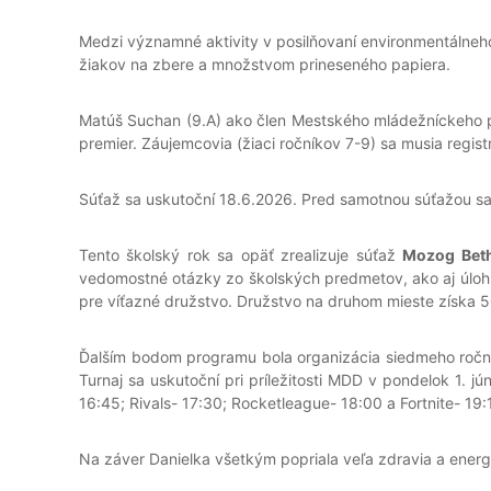
Medzi významné aktivity v posilňovaní environmentálneho 
žiakov na zbere a množstvom prineseného papiera.
Matúš Suchan (9.A) ako člen Mestského mládežníckeho p
premier. Záujemcovia (žiaci ročníkov 7-9) sa musia reg
Súťaž sa uskutoční 18.6.2026. Pred samotnou súťažou sa e
Tento školský rok sa opäť zrealizuje súťaž
Mozog Bet
vedomostné otázky zo školských predmetov, ako aj úloh
pre víťazné družstvo. Družstvo na druhom mieste získa 
Ďalším bodom programu bola organizácia siedmeho roční
Turnaj sa uskutoční pri príležitosti MDD v pondelok 1. j
16:45; Rivals- 17:30; Rocketleague- 18:00 a Fortnite- 1
Na záver Danielka všetkým popriala veľa zdravia a energi