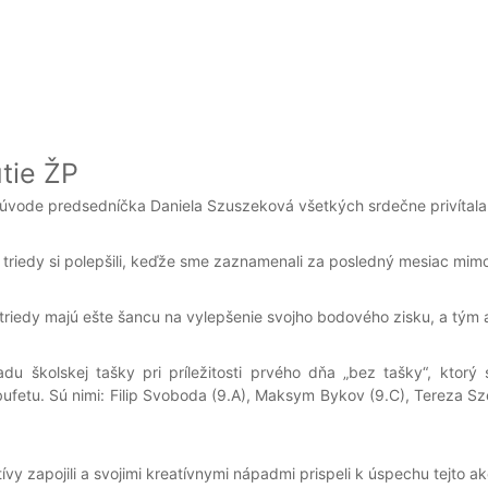
tie ŽP
úvode predsedníčka Daniela Szuszeková všetkých srdečne privítala
eré triedy si polepšili, keďže sme zaznamenali za posledný mesiac m
riedy majú ešte šancu na vylepšenie svojho bodového zisku, a tým a
adu školskej tašky pri príležitosti prvého dňa „bez tašky“, ktor
ufetu. Sú nimi: Filip Svoboda (9.A), Maksym Bykov (9.C), Tereza S
ívy zapojili a svojimi kreatívnymi nápadmi prispeli k úspechu tejto ak