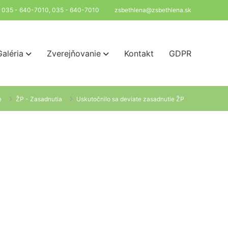
l: 035 - 640-7010, 035 - 640-7010
zsbethlena@zsbethlena.sk
Galéria
Zverejňovanie
Kontakt
GDPR
e
ŽP - Zasadnutia
Uskutočnilo sa deviate zasadnutie ŽP