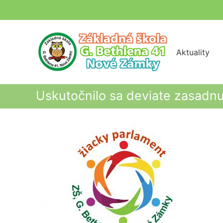
Skip
to
content
Aktuality
Uskutočnilo sa deviate zasadnu