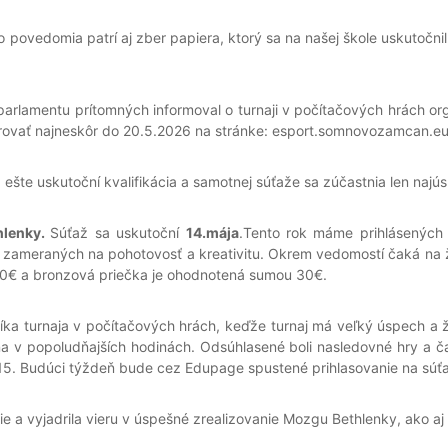
povedomia patrí aj zber papiera, ktorý sa na našej škole uskutočni
arlamentu prítomných informoval o turnaji v počítačových hrách o
istrovať najneskôr do 20.5.2026 na stránke: esport.somnovozamcan.e
šte uskutoční kvalifikácia a samotnej súťaže sa zúčastnia len najús
hlenky.
Súťaž sa uskutoční
14.mája
.Tento rok máme prihlásených
 zameraných na pohotovosť a kreativitu. Okrem vedomostí čaká na ž
50€ a bronzová priečka je ohodnotená sumou 30€.
ka turnaja v počítačových hrách, keďže turnaj má veľký úspech a ž
úna v popoludňajších hodinách. Odsúhlasené boli nasledovné hry a č
9:15. Budúci týždeň bude cez Edupage spustené prihlasovanie na súť
e a vyjadrila vieru v úspešné zrealizovanie Mozgu Bethlenky, ako aj