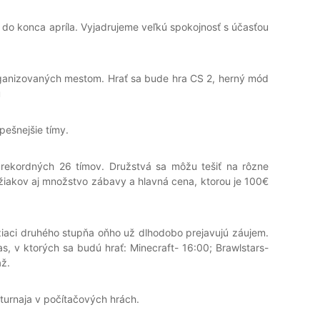
l do konca apríla. Vyjadrujeme veľkú spokojnosť s účasťou
rganizovaných mestom. Hrať sa bude hra CS 2, herný mód
u
pešnejšie tímy.
 rekordných 26 tímov. Družstvá sa môžu tešiť na rôzne
iakov aj množstvo zábavy a hlavná cena, ktorou je 100€
iaci druhého stupňa oňho už dlhodobo prejavujú záujem.
as, v ktorých sa budú hrať: Minecraft- 16:00; Brawlstars-
až.
 turnaja v počítačových hrách.