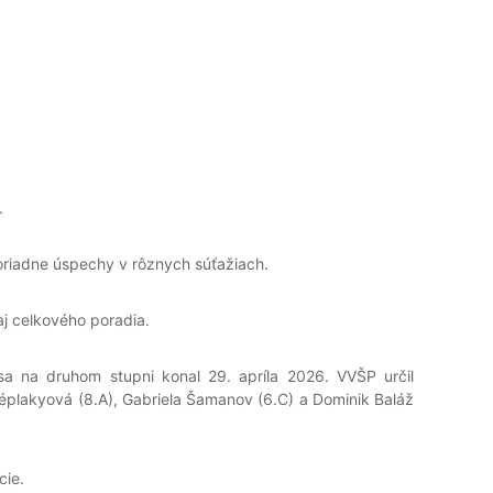
.
imoriadne úspechy v rôznych súťažiach.
j celkového poradia.
ý sa na druhom stupni konal 29. apríla 2026. VVŠP určil
zéplakyová (8.A), Gabriela Šamanov (6.C) a Dominik Baláž
cie.