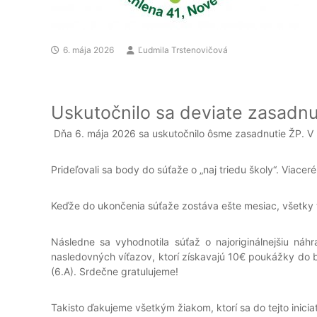
6. mája 2026
Ľudmila Trstenovičová
Uskutočnilo sa deviate zasadnu
Dňa 6. mája 2026 sa uskutočnilo ôsme zasadnutie ŽP. V 
Prideľovali sa body do súťaže o „naj triedu školy“. Viac
Keďže do ukončenia súťaže zostáva ešte mesiac, všetky t
Následne sa vyhodnotila súťaž o najoriginálnejšiu náhr
nasledovných víťazov, ktorí získavajú 10€ poukážky do b
(6.A). Srdečne gratulujeme!
Takisto ďakujeme všetkým žiakom, ktorí sa do tejto iniciat