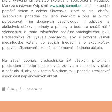
ktorú vytvorilo Ministerstvo školstva v spolupráci s Nadáciou
Markíza s názvom Odpíš mi:
www.odpisemeti.sk
, cieľom ktorej je
pomôcť deťom z celého Slovenska, ktoré sa stali obeťou
šikanovania, prípadne boli jeho svedkom a boja sa o tom
porozprávať. Tím skúsených psychológov im odpovie na
akékoľvek otázky, podnety a príbehy a bude sa snažiť nájsť
východisko z tohto závažného sociálno-patologického javu.
Predsedníčka ŽP vyzvala predsedov, aby si pozorne všímali
medziľudské vzťahy vo svojich triedach a o akýchkoľvek
prejavoch šikanovania okamžite informovali triedneho učiteľa.
Na záver popriala predsedníčka ŽP všetkým prítomným
predsedom a podpredsedom veľa zdravia a úspechov v škole
a zaželala si, aby sa v tomto školskom roku podarilo zrealizovať
aspoň časť naplánovaných aktivít.
,
Články
ŽP - Zasadnutia