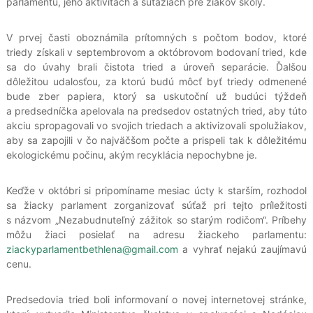
parlamentu, jeho aktivitách a súťažiach pre žiakov školy.
V prvej časti oboznámila prítomných s počtom bodov, ktoré
triedy získali v septembrovom a októbrovom bodovaní tried, kde
sa do úvahy brali čistota tried a úroveň separácie. Ďalšou
dôležitou udalosťou, za ktorú budú môcť byť triedy odmenené
bude zber papiera, ktorý sa uskutoční už budúci týždeň
a predsedníčka apelovala na predsedov ostatných tried, aby túto
akciu spropagovali vo svojich triedach a aktivizovali spolužiakov,
aby sa zapojili v čo najväčšom počte a prispeli tak k dôležitému
ekologickému počinu, akým recyklácia nepochybne je.
Keďže v októbri si pripomíname mesiac úcty k starším, rozhodol
sa žiacky parlament zorganizovať súťaž pri tejto príležitosti
s názvom „Nezabudnuteľný zážitok so starým rodičom“. Príbehy
môžu žiaci posielať na adresu žiackeho parlamentu:
ziackyparlamentbethlena@gmail.com
a vyhrať nejakú zaujímavú
cenu.
Predsedovia tried boli informovaní o novej internetovej stránke,