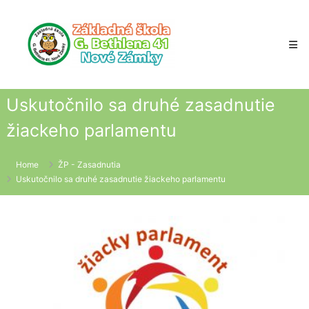
Skip
to
content
Uskutočnilo sa druhé zasadnutie
žiackeho parlamentu
Home
ŽP - Zasadnutia
Uskutočnilo sa druhé zasadnutie žiackeho parlamentu