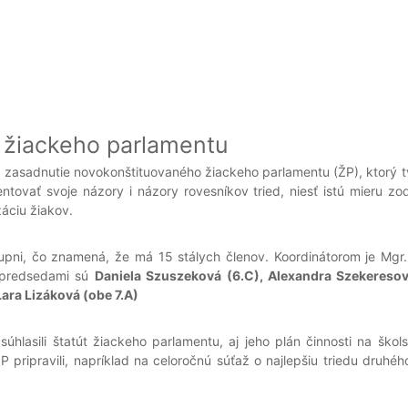
e žiackeho parlamentu
 zasadnutie novokonštituovaného žiackeho parlamentu (ŽP), ktorý tv
tovať svoje názory i názory rovesníkov tried, niesť istú mieru zo
áciu žiakov.
upni, čo znamená, že má 15 stálych členov. Koordinátorom je Mgr
dpredsedami sú
Daniela Szuszeková (6.C), Alexandra Szekeresov
ara Lizáková (obe 7.A)
úhlasili štatút žiackeho parlamentu, aj jeho plán činnosti na ško
 ŽP pripravili, napríklad na celoročnú súťaž o najlepšiu triedu dru