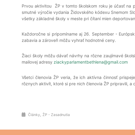
Prvou aktivitou ŽP v tomto školskom roku je účasť na 
smutné výročie vydania Židovského kódexu Snemom Slov
všetky základné školy v meste pri čítaní mien deporto
Každoročne si pripomíname aj 26. September - Európsky 
zabavia a zároveň môžu vyhrať hodnotné ceny.
Žiaci školy môžu dávať návrhy na rôzne zaujímavé škols
mailovej adresy
ziackyparlamentbethlena@gmail.com
Všetci členovia ŽP veria, že ich aktívna činnosť prispeje
rôznych aktivít, ktoré si pre nich členovia ŽP pripravili,
,
Články
ŽP - Zasadnutia