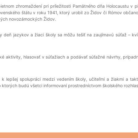
pietnom zhromaždení pri príležitosti Pamätného dňa Holocaustu v 
enského štátu v roku 1941, ktorý urobil zo Židov či Rómov občan
vaných novozámockých Židov.
deň jazykov a žiaci školy sa môžu tešiť na zaujímavú súťaž – kví
ké aktivity, hlasovať v súťažiach a podávať súťažné návrhy, prípad
 k lepšej spolupráci medzi vedením školy, učiteľmi a žiakmi a taktie
 a o ktorých budú všetci informovaní prostredníctvom školského rozhla