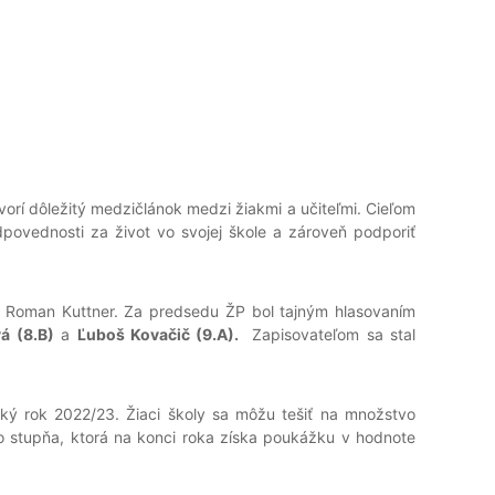
orí dôležitý medzičlánok medzi žiakmi a učiteľmi. Cieľom
dpovednosti za život vo svojej škole a zároveň podporiť
. Roman Kuttner. Za predsedu ŽP bol tajným hlasovaním
á (8.B)
a
Ľuboš Kovačič (9.A).
Zapisovateľom sa stal
lský rok 2022/23. Žiaci školy sa môžu tešiť na množstvo
hého stupňa, ktorá na konci roka získa poukážku v hodnote