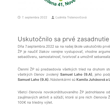
7. septembra 2022
Ľudmila Trstenovičová
Uskutočnilo sa prvé zasadnuti
Dňa 7.septembra.2022 sa na našej škole uskutočnilo prvé
ŽP je naučiť žiakov verejne vystupovať, vhodne argumen
sebadôveru, samostatnosť, tvorivosť a umožniť sebarealiz
Členmi ŽP sú predsedovia všetkých tried na druhom st
všetkých členov zvolený
Samuel Laho (9.A)
, jeho po
Samuel Laho (9.A).
Nástenkármi sú
Kamila Juhásová a L
Všetci členovia novokonštituovaného ŽP jednohlasne ods
zaujímavých aktivít a súťaží, ktoré si pre nich členovia
100€ na triedny výlet.