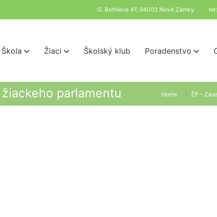
G. Bethlena 41, 94002 Nové Zámky
te
Škola
Žiaci
Školský klub
Poradenstvo
e žiackeho parlamentu
Home
ŽP - Zas