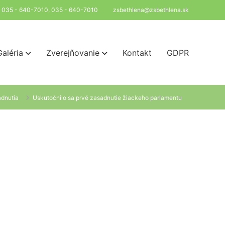
l: 035 - 640-7010, 035 - 640-7010
zsbethlena@zsbethlena.sk
Galéria
Zverejňovanie
Kontakt
GDPR
adnutia
Uskutočnilo sa prvé zasadnutie žiackeho parlamentu