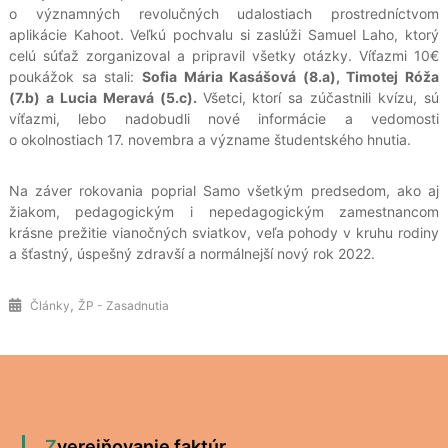
o významných revolučných udalostiach prostredníctvom
aplikácie Kahoot. Veľkú pochvalu si zaslúži Samuel Laho, ktorý
celú súťaž zorganizoval a pripravil všetky otázky. Víťazmi 10€
poukážok sa stali:
Sofia Mária Kasášová (8.a), Timotej Róža
(7.b) a Lucia Meravá (5.c).
Všetci, ktorí sa zúčastnili kvízu, sú
víťazmi, lebo nadobudli nové informácie a vedomosti
o okolnostiach 17. novembra a význame študentského hnutia.
Na záver rokovania poprial Samo všetkým predsedom, ako aj
žiakom, pedagogickým i nepedagogickým zamestnancom
krásne prežitie vianočných sviatkov, veľa pohody v kruhu rodiny
a šťastný, úspešný zdravší a normálnejší nový rok 2022.
,
Články
ŽP - Zasadnutia
Zverejňovanie faktúr