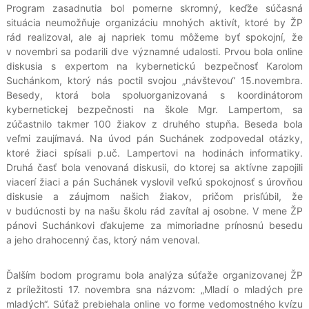
Program zasadnutia bol pomerne skromný, keďže súčasná
situácia neumožňuje organizáciu mnohých aktivít, ktoré by ŽP
rád realizoval, ale aj napriek tomu môžeme byť spokojní, že
v novembri sa podarili dve významné udalosti. Prvou bola online
diskusia s expertom na kybernetickú bezpečnosť Karolom
Suchánkom, ktorý nás poctil svojou „návštevou“ 15.novembra.
Besedy, ktorá bola spoluorganizovaná s koordinátorom
kybernetickej bezpečnosti na škole Mgr. Lampertom, sa
zúčastnilo takmer 100 žiakov z druhého stupňa. Beseda bola
veľmi zaujímavá. Na úvod pán Suchánek zodpovedal otázky,
ktoré žiaci spísali p.uč. Lampertovi na hodinách informatiky.
Druhá časť bola venovaná diskusii, do ktorej sa aktívne zapojili
viacerí žiaci a pán Suchánek vyslovil veľkú spokojnosť s úrovňou
diskusie a záujmom našich žiakov, pričom prisľúbil, že
v budúcnosti by na našu školu rád zavítal aj osobne. V mene ŽP
pánovi Suchánkovi ďakujeme za mimoriadne prínosnú besedu
a jeho drahocenný čas, ktorý nám venoval.
Ďalším bodom programu bola analýza súťaže organizovanej ŽP
z príležitosti 17. novembra sna názvom: „Mladí o mladých pre
mladých“. Súťaž prebiehala online vo forme vedomostného kvízu