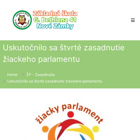
Skip
to
content
Uskutočnilo sa štvrté zasadnutie
žiackeho parlamentu
Home
ŽP - Zasadnutia
Uskutočnilo sa štvrté zasadnutie žiackeho parlamentu