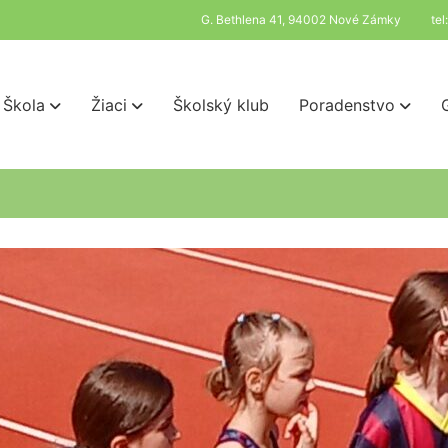
G. Bethlena 41, 94002 Nové Zámky
te
Škola
Žiaci
Školský klub
Poradenstvo