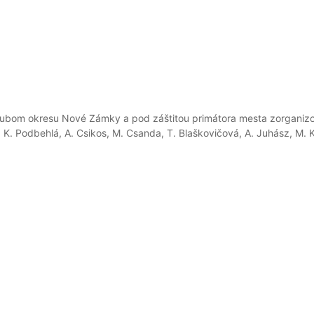
klubom okresu Nové Zámky a pod záštitou primátora mesta zorganizo
y, K. Podbehlá, A. Csikos, M. Csanda, T. Blaškovičová, A. Juhász, M. Ka