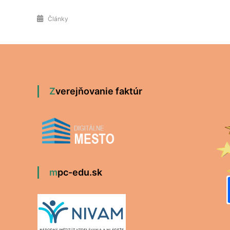
Články
Zverejňovanie faktúr
mpc-edu.sk