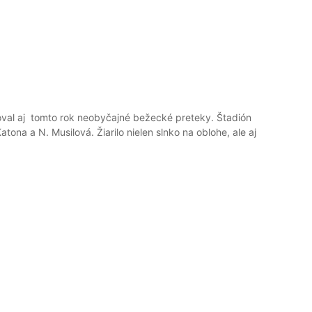
val aj tomto rok neobyčajné bežecké preteky. Štadión
tona a N. Musilová. Žiarilo nielen slnko na oblohe, ale aj