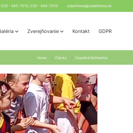
l: 035 - 640-7010, 035 - 640-7010
zsbethlena@zsbethlena.sk
Galéria
Zverejňovanie
Kontakt
GDPR
Home
Články
Úspešná Bethlenka