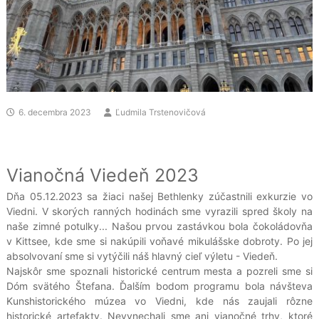
6. decembra 2023
Ľudmila Trstenovičová
Vianočná Viedeň 2023
Dňa 05.12.2023 sa žiaci našej Bethlenky zúčastnili exkurzie vo
Viedni. V skorých ranných hodinách sme vyrazili spred školy na
naše zimné potulky... Našou prvou zastávkou bola čokoládovňa
v Kittsee, kde sme si nakúpili voňavé mikulášske dobroty. Po jej
absolvovaní sme si vytýčili náš hlavný cieľ výletu - Viedeň.
Najskôr sme spoznali historické centrum mesta a pozreli sme si
Dóm svätého Štefana. Ďalším bodom programu bola návšteva
Kunshistorického múzea vo Viedni, kde nás zaujali rôzne
historické artefakty. Nevynechali sme ani vianočné trhy, ktoré