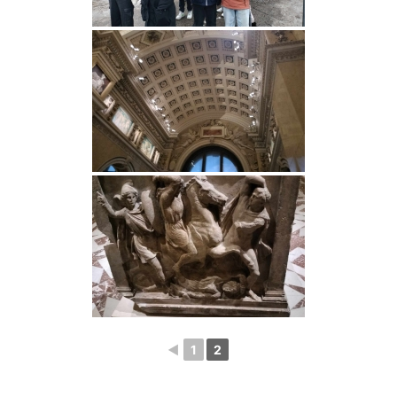
◄
1
2