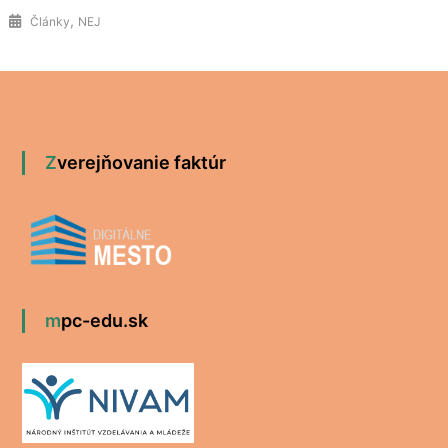
,
Články
NEJ
Zverejňovanie faktúr
mpc-edu.sk