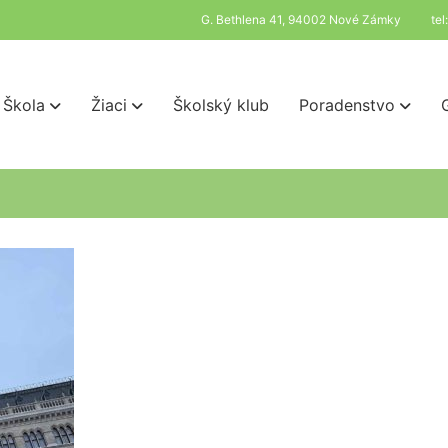
G. Bethlena 41, 94002 Nové Zámky
te
Škola
Žiaci
Školský klub
Poradenstvo