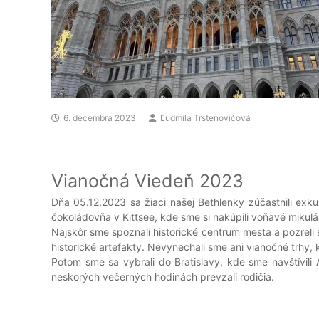
6. decembra 2023
Ľudmila Trstenovičová
Vianočná Viedeň 2023
Dňa 05.12.2023 sa žiaci našej Bethlenky zúčastnili exk
čokoládovňa v Kittsee, kde sme si nakúpili voňavé mikuláš
Najskôr sme spoznali historické centrum mesta a pozrel
historické artefakty. Nevynechali sme ani vianočné trhy,
Potom sme sa vybrali do Bratislavy, kde sme navštívili
neskorých večerných hodinách prevzali rodičia.