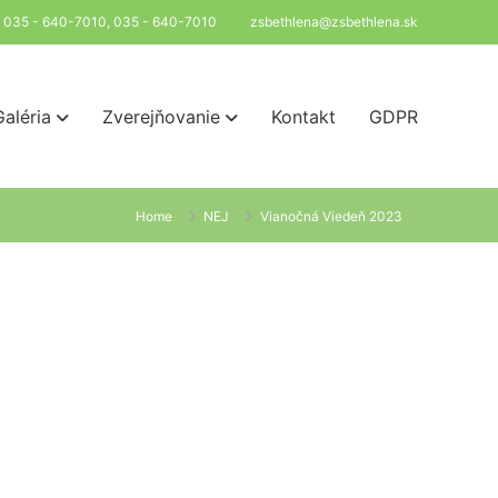
l: 035 - 640-7010, 035 - 640-7010
zsbethlena@zsbethlena.sk
Galéria
Zverejňovanie
Kontakt
GDPR
Home
NEJ
Vianočná Viedeň 2023