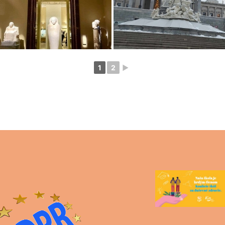
1
2
►