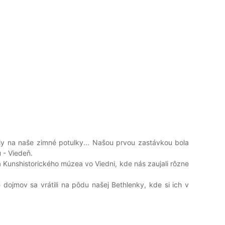
oly na naše zimné potulky... Našou prvou zastávkou bola
u - Viedeň.
Kunshistorického múzea vo Viedni, kde nás zaujali rôzne
dojmov sa vrátili na pôdu našej Bethlenky, kde si ich v