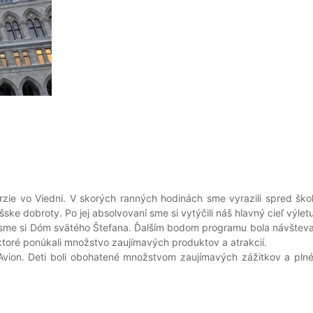
urzie vo Viedni. V skorých ranných hodinách sme vyrazili spred šk
ske dobroty. Po jej absolvovaní sme si vytýčili náš hlavný cieľ výlet
i sme si Dóm svätého Štefana. Ďalším bodom programu bola návšteva 
 ktoré ponúkali množstvo zaujímavých produktov a atrakcií.
 Avion. Deti boli obohatené množstvom zaujímavých zážitkov a plné 