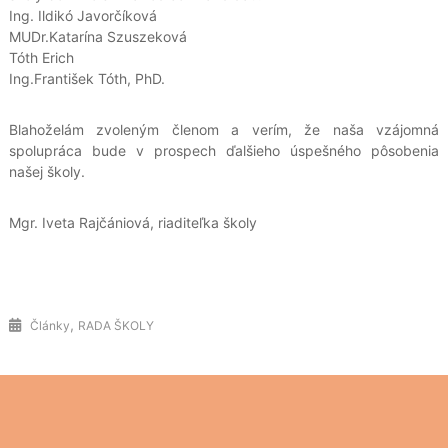
Ing. Ildikó Javorčíková
MUDr.Katarína Szuszeková
Tóth Erich
Ing.František Tóth, PhD.
Blahoželám zvoleným členom a verím, že naša vzájomná
spolupráca bude v prospech ďalšieho úspešného pôsobenia
našej školy.
Mgr. Iveta Rajčániová, riaditeľka školy
,
Články
RADA ŠKOLY