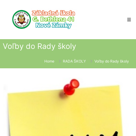
Skip
to
content
Voľby do Rady školy
Home
RADA ŠKOLY
Voľby do Rady školy