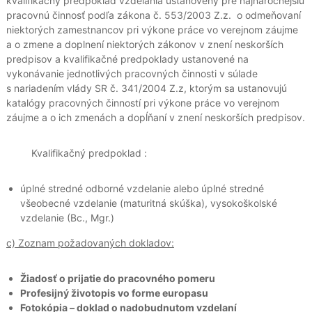
kvalifikačný predpoklad vzdelania ustanovený pre najnáročnejšiu
pracovnú činnosť podľa zákona č. 553/2003 Z.z. o odmeňovaní
niektorých zamestnancov pri výkone práce vo verejnom záujme
a o zmene a doplnení niektorých zákonov v znení neskorších
predpisov a kvalifikačné predpoklady ustanovené na
vykonávanie jednotlivých pracovných činnosti v súlade
s nariadením vlády SR č. 341/2004 Z.z, ktorým sa ustanovujú
katalógy pracovných činností pri výkone práce vo verejnom
záujme a o ich zmenách a dopĺňaní v znení neskorších predpisov.
Kvalifikačný predpoklad :
úplné stredné odborné vzdelanie alebo úplné stredné
všeobecné vzdelanie (maturitná skúška), vysokoškolské
vzdelanie (Bc., Mgr.)
c) Zoznam požadovaných dokladov:
Žiadosť o prijatie do pracovného pomeru
Profesijný životopis vo forme europasu
Fotokópia – doklad o nadobudnutom vzdelaní