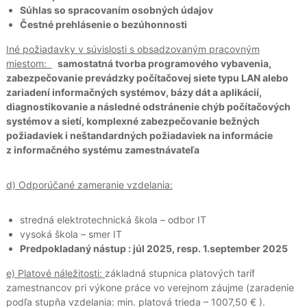
Súhlas so spracovaním osobných údajov
Čestné prehlásenie o bezúhonnosti
Iné požiadavky v súvislosti s obsadzovaným pracovným
miestom:
samostatná tvorba programového vybavenia,
zabezpečovanie prevádzky počítačovej siete typu LAN alebo
zariadení informačných systémov, bázy dát a aplikácií,
diagnostikovanie a následné odstránenie chýb počítačových
systémov a sietí, komplexné zabezpečovanie bežných
požiadaviek i neštandardných požiadaviek na informácie
z informačného systému zamestnávateľa
d) Odporúčané zameranie vzdelania:
stredná elektrotechnická škola – odbor IT
vysoká škola – smer IT
Predpokladaný nástup : júl 2025, resp. 1.september 2025
e) Platové náležitosti:
základná stupnica platových taríf
zamestnancov pri výkone práce vo verejnom záujme (zaradenie
podľa stupňa vzdelania: min. platová trieda – 1007,50 € ).