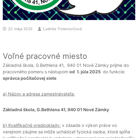
22. mája 2025
Ľudmila Trstenovičová
Voľné pracovné miesto
Základná škola, G.Bethlena 41, 940 01 Nové Zámky prijme do
pracovného pomeru s nástupom
od 1. júla 2025
do funkcie:
správca počítačovej siete
a) Názov a adresa zamestnávateľa:
Základná škola, G.Bethlena 41, 940 01 Nové Zámky
b) Kvalifikačné predpoklady:
v zásade o výkon práce vo
verejnom záujme sa môže uchádzať fyzická osoba, ktorá spĺňa