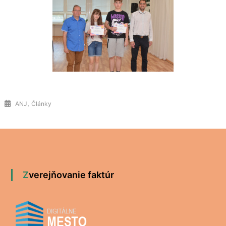
,
ANJ
Články
Zverejňovanie faktúr