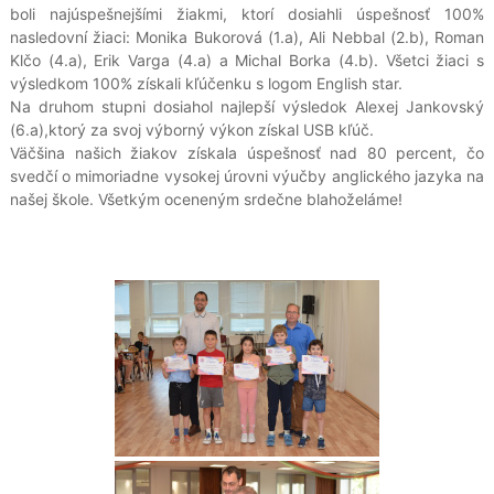
boli najúspešnejšími žiakmi, ktorí dosiahli úspešnosť 100%
nasledovní žiaci: Monika Bukorová (1.a), Ali Nebbal (2.b), Roman
Klčo (4.a), Erik Varga (4.a) a Michal Borka (4.b). Všetci žiaci s
výsledkom 100% získali kľúčenku s logom English star.
Na druhom stupni dosiahol najlepší výsledok Alexej Jankovský
(6.a),ktorý za svoj výborný výkon získal USB kľúč.
Väčšina našich žiakov získala úspešnosť nad 80 percent, čo
svedčí o mimoriadne vysokej úrovni výučby anglického jazyka na
našej škole. Všetkým oceneným srdečne blahoželáme!