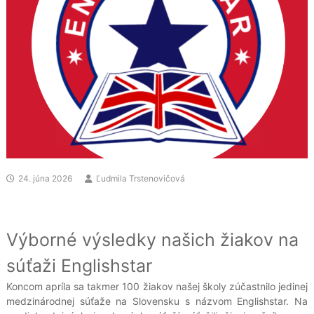
24. júna 2026
Ľudmila Trstenovičová
Výborné výsledky našich žiakov na
súťaži Englishstar
Koncom apríla sa takmer 100 žiakov našej školy zúčastnilo jedinej
medzinárodnej súťaže na Slovensku s názvom Englishstar. Na