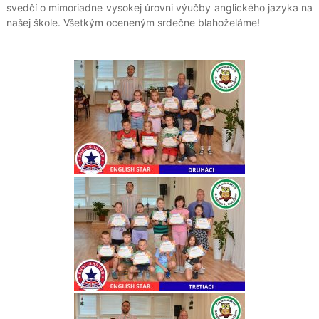
svedčí o mimoriadne vysokej úrovni výučby anglického jazyka na
našej škole. Všetkým oceneným srdečne blahoželáme!