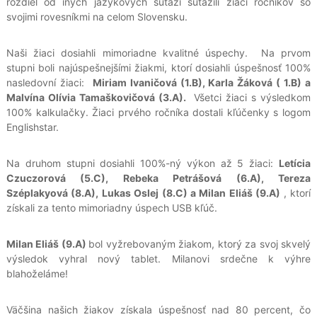
rozdiel od iných jazykových súťaží súťažili žiaci ročníkov so
svojimi rovesníkmi na celom Slovensku.
Naši žiaci dosiahli mimoriadne kvalitné úspechy. Na prvom
stupni boli najúspešnejšími žiakmi, ktorí dosiahli úspešnosť 100%
nasledovní žiaci:
Miriam Ivaničová (1.B), Karla Žáková ( 1.B) a
Malvína Olívia Tamaškovičová (3.A).
Všetci žiaci s výsledkom
100% kalkulačky. Žiaci prvého ročníka dostali kľúčenky s logom
Englishstar.
Na druhom stupni dosiahli 100%-ný výkon až 5 žiaci:
Letícia
Czuczorová (5.C), Rebeka Petrášová (6.A), Tereza
Széplakyová (8.A), Lukas Oslej (8.C) a Milan Eliáš (9.A)
, ktorí
získali za tento mimoriadny úspech USB kľúč.
Milan Eliáš (9.A)
bol vyžrebovaným žiakom, ktorý za svoj skvelý
výsledok vyhral nový tablet. Milanovi srdečne k výhre
blahoželáme!
Väčšina našich žiakov získala úspešnosť nad 80 percent, čo